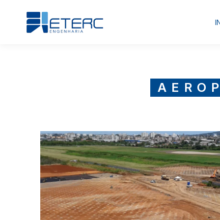
I
AERO