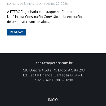
EDIFICACOES
,
MERCADO
JANEIRO 22, 2026
A ETERC Engenharia é destaque na Central de
Notícias da Construção ConVisão, pela execução
de um novo resort de alto…
Read post
contato@eterc.com.br
SIG Quadra 4 Lote 175 Bloco A Sala 203,
Ed. Capital Financial Center, Brasília – DF
Seg – sex, 08:00 – 18:00
INÍCIO